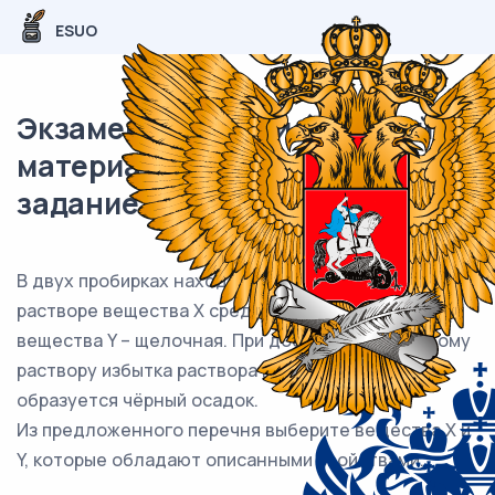
ESUO
Экзаменационный (типовой)
материал ЕГЭ / Химия / 06
задание (24) / 61
В двух пробирках находятся водные растворы. В
растворе вещества X среда кислая, а в растворе
вещества Y – щелочная. При добавлении к каждому
раствору избытка раствора нитрата серебра
образуется чёрный осадок.
Из предложенного перечня выберите вещества X и
Y, которые обладают описанными свойствами.