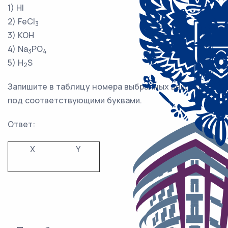
1) HI
2) FeCl
3
3) KOH
4) Na
PO
3
4
5) H
S
2
Запишите в таблицу номера выбранных веществ
под соответствующими буквами.
Ответ:
X
Y