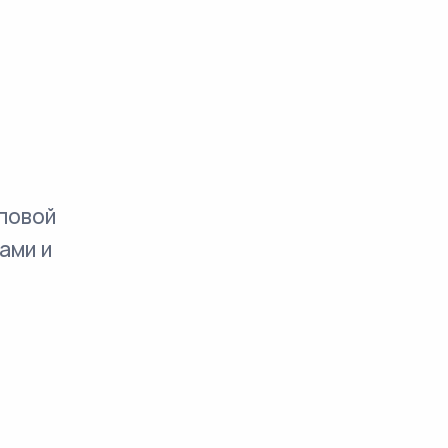
повой
ами и