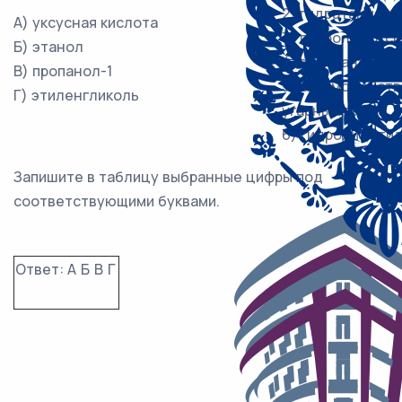
2) гидратация э
А) уксусная кислота
3) гидролиз окс
Б) этанол
4) восстановлен
В) пропанол-1
5) взаимодейств
Г) этиленгликоль
угарным газом
6) гидролиз эти
Запишите в таблицу выбранные цифры под
соответствующими буквами.
Ответ:
А
Б
В
Г