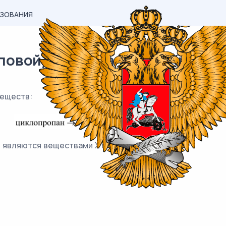
АЗОВАНИЯ
вой) материал ЕГЭ / Химия / 1
еществ:
 являются веществами X и Y.