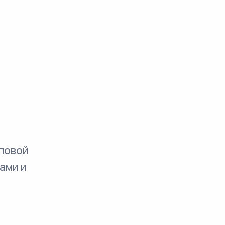
повой
ами и