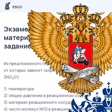
ESUO
Экзаменационный (типовой)
материал ЕГЭ / Химия / 18
задание (24) / 59
Из предложенного перечня выберите все факторы,
от которых зависит скорость реакции N
O
(г) →
2
4
2NO
(г).
2
1) температура
2) общее давление в реакционном сосуде
3) материал реакционного сосуда
4) число молекул NO2 в реакционной смеси