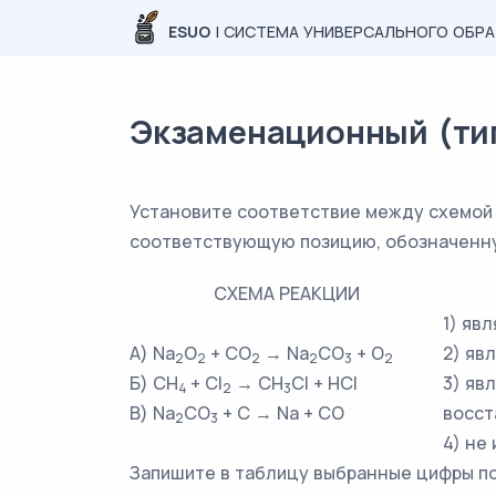
ESUO
| СИСТЕМА УНИВЕРСАЛЬНОГО ОБР
Экзаменационный (типо
Установите соответствие между схемой 
соответствующую позицию, обозначенн
СХЕМА РЕАКЦИИ
1) яв
А) Na
O
+ CO
→ Na
CO
+ O
2) яв
2
2
2
2
3
2
Б) CH
+ Cl
→ CH
Cl + HCl
3) яв
4
2
3
В) Na
CO
+ C → Na + CO
восст
2
3
4) не
Запишите в таблицу выбранные цифры п