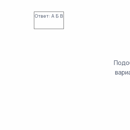
Ответ:
А
Б
В
Подо
вари