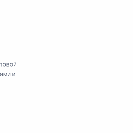
повой
ами и