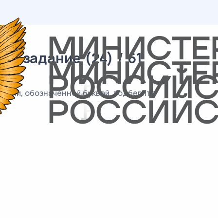
9 задание (24) / 61
зиции, обозначенной буквой, подберите