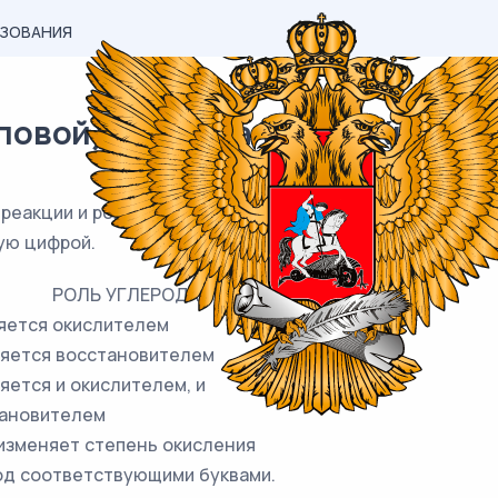
АЗОВАНИЯ
вой) материал ЕГЭ / Химия / 1
реакции и ролью элемента углерода в ней. К каждой по
ую цифрой.
РОЛЬ УГЛЕРОДА
ляется окислителем
ляется восстановителем
ляется и окислителем, и
ановителем
 изменяет степень окисления
од соответствующими буквами.