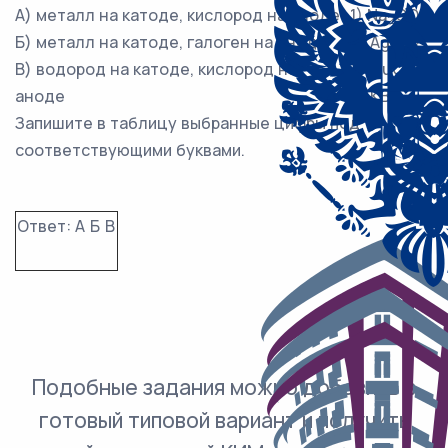
А) металл на катоде, кислород на аноде
1) Na
CO
2
3
Б) металл на катоде, галоген на аноде
2) AgNO
3
В) водород на катоде, кислород на
3) CuCl
2
аноде
4) KBr
Запишите в таблицу выбранные цифры под
соответствующими буквами.
Ответ:
А
Б
В
Подобные задания можно добавить в
готовый типовой вариант и получить