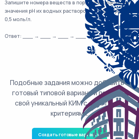
Запишите номера веществ в порядке возрастания
значения pH их водных растворов с концентрацией
0,5 моль/л.
Ответ: ___ → ___ → ___ → ___
Подобные задания можно добавить в
готовый типовой вариант и получить
свой уникальный КИМ с ответами и
критериями.
Создать готовые варианты