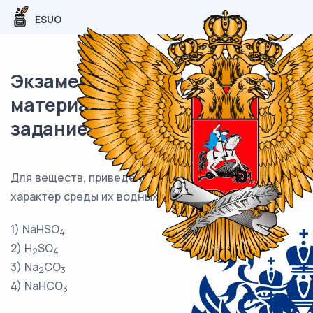
ESUO
Экзаменационный (типовой)
материал ЕГЭ / Химия / 21
задание (24) / 64
Для веществ, приведённых в перечне, определите
характер среды их водных растворов.
1) NaHSO
4
2) H
SO
2
4
3) Na
CO
2
3
4) NaHCO
3