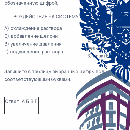
обозначенную цифрой.
ВОЗДЕЙСТВИЕ НА СИСТЕМУ
ХИМИЧЕСКО
1) смещается в н
А) охлаждение раствора
реакции
Б) добавление щёлочи
2) смещается в н
В) увеличение давления
реакции
Г) подкисление раствора
3) практически н
Запишите в таблицу выбранные цифры под
соответствующими буквами.
Ответ:
А
Б
В
Г