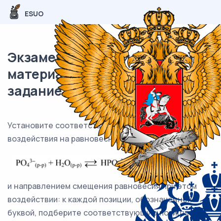
ESUO
Экзаменационный (типовой)
материал ЕГЭ / Химия / 22
задание (24) / 62
Установите соответствие между способом
воздействия на равновесную систему
и направлением смещения равновесия при этом
воздействии: к каждой позиции, обозначенной
буквой, подберите соответствующую позицию,