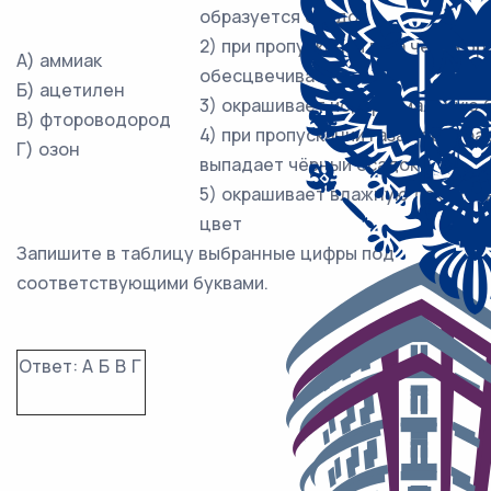
образуется осадок
2) при пропускании газа через б
А) аммиак
обесцвечивается
Б) ацетилен
3) окрашивает иодкрахмальную б
В) фтороводород
4) при пропускании газа через р
Г) озон
выпадает чёрный осадок
5) окрашивает влажную лакмусо
цвет
Запишите в таблицу выбранные цифры под
соответствующими буквами.
Ответ:
А
Б
В
Г