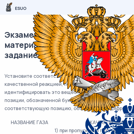
ESUO
Экзаменационный (типовой)
материал ЕГЭ / Химия / 24
задание (24) / 61
Установите соответствие между названием газа и
качественной реакцией, позволяющей
идентифицировать это вещество. К каждой
позиции, обозначенной буквой, подберите
соответствующую позицию, обозначенную цифрой.
НАЗВАНИЕ ГАЗА
КАЧЕСТВЕННАЯ Р
1) при пропускании газа через и