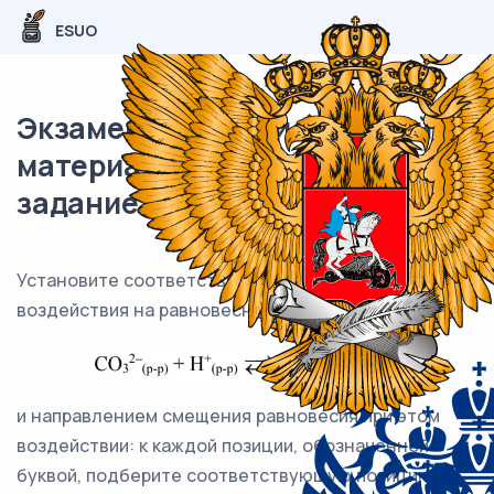
ESUO
Экзаменационный (типовой)
материал ЕГЭ / Химия / 22
задание (24) / 61
Установите соответствие между способом
воздействия на равновесную систему
и направлением смещения равновесия при этом
воздействии: к каждой позиции, обозначенной
буквой, подберите соответствующую позицию,