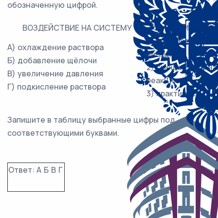
обозначенную цифрой.
ВОЗДЕЙСТВИЕ НА СИСТЕМУ
ХИМИЧЕСКО
1) смещается в н
А) охлаждение раствора
реакции
Б) добавление щёлочи
2) смещается в н
В) увеличение давления
реакции
Г) подкисление раствора
3) практически н
Запишите в таблицу выбранные цифры под
соответствующими буквами.
Ответ:
А
Б
В
Г