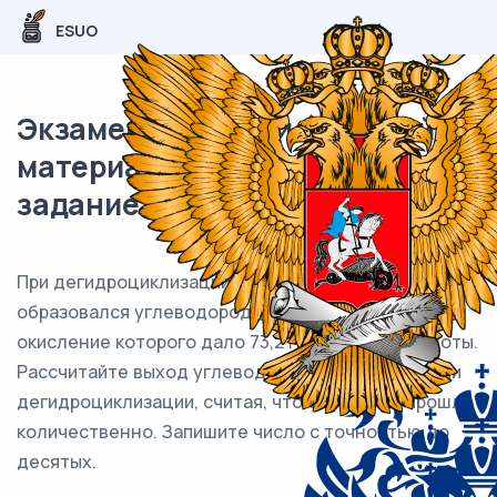
ESUO
Экзаменационный (типовой)
материал ЕГЭ / Химия / 28
задание (24) / 54
При дегидроциклизации октана массой 171 г
образовался углеводород, количественное
окисление которого дало 73,2 г бензойной кислоты.
Рассчитайте выход углеводорода (в %) в реакции
дегидроциклизации, считая, что окисление прошло
количественно. Запишите число с точностью до
десятых.