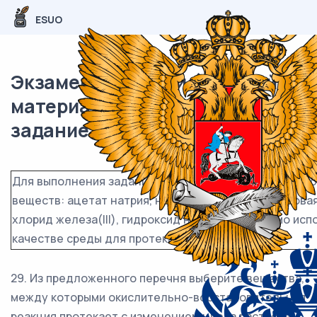
ESUO
Экзаменационный (типовой)
материал ЕГЭ / Химия / 29-30
задание (24) / 55
Для выполнения заданий 29 и 30 используйте следу
веществ: ацетат натрия, нитрат серебра, известковая
хлорид железа(III), гидроксид натрия. Допустимо ис
качестве среды для протекания реакции.
29. Из предложенного перечня выберите вещества,
между которыми окислительно-восстановительная
реакция протекает с изменением цвета раствора.