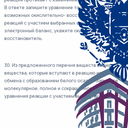
В ответе запишите уравнение только одной из
возможных окислительно- восстановительных
реакций с участием выбранных веществ. Составьте
электронный баланс, укажите окислитель и
восстановитель.
30. Из предложенного перечня веществ выберите
вещества, которые вступают в реакцию ионного
обмена с образованием белого осадка. Запишите
молекулярное, полное и сокращённое ионное
уравнения реакции с участием выбранных веществ.