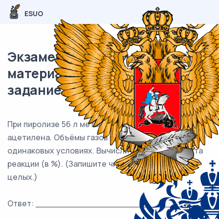
ESUO
Экзаменационный (типовой)
материал ЕГЭ / Химия / 28
задание (24) / 59
При пиролизе 56 л метана образовалось 16,8 л
ацетилена. Объёмы газов измерены при
одинаковых условиях. Вычислите выход продукта
реакции (в %). (Запишите число с точностью до
целых.)
Ответ: ___________________________ %.