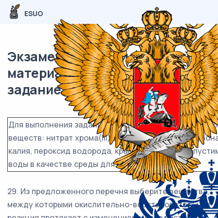
ESUO
Экзаменационный (типовой)
материал ЕГЭ / Химия / 29-30
задание (24) / 60
Для выполнения заданий 29 и 30 используйте следу
веществ: нитрат хрома(III), гидроксид натрия, карбон
калия, пероксид водорода, красный фосфор. Допусти
воды в качестве среды для протекания реакции.
29. Из предложенного перечня выберите вещества,
между которыми окислительно-восстановительная
реакция протекает с изменением цвета раствора.