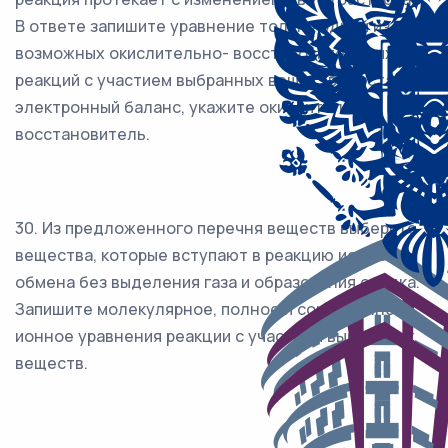
В ответе запишите уравнение только одной из
возможных окислительно- восстановительных
реакций с участием выбранных веществ. Составьте
электронный баланс, укажите окислитель и
восстановитель.
30. Из предложенного перечня веществ выберите
вещества, которые вступают в реакцию ионного
обмена без выделения газа и образования осадка.
Запишите молекулярное, полное и сокращённое
ионное уравнения реакции с участием выбранных
веществ.