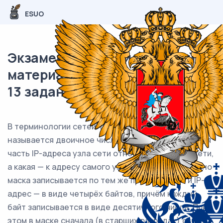
ESUO
Экзаменационный (типовой)
материал ЕГЭ / Информатика /
13 задание (24) / 43
В терминологии сетей TCP/IP маской сети
называется двоичное число, определяющее, какая
часть IP-адреса узла сети относится к адресу сети,
а какая — к адресу самого узла в этой сети. Обычно
маска записывается по тем же правилам, что и IP-
адрес — в виде четырёх байтов, причём каждый
байт записывается в виде десятичного числа. При
этом в маске сначала (в старших разрядах) стоят