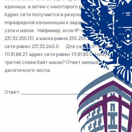
единицы, а затем с некоторого разряда — нули.
Адрес сети получается в результате применения
поразрядной конъюнкции к заданному IP-адресу
узла и маске. Например, если IP-адрес узла равен
231.32.255.131, а маска равна 255.255.240.0, то адрес
сети равен 231.32.240.0. Для узла с IP-адресом
111.81.88.27 адрес сети равен 111.81.80.0. Чему равен
третий слева байт маски? Ответ запишите в виде
десятичного числа.
Ответ: ___________________________.