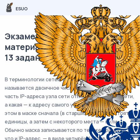
ESUO
Экзаменационный (типовой)
материал ЕГЭ / Информатика /
13 задание (24) / 46
В терминологии сетей TCP/IP маской сети
называется двоичное число, определяющее, какая
часть IP-адреса узла сети относится к адресу сети,
а какая — к адресу самого узла в этой сети. При
этом в маске сначала (в старших разрядах) стоят
единицы, а затем с некоторого места — нули.
Обычно маска записывается по тем же правилам,
что и IP-адрес, — в виде четырёх байтов, причём