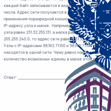
каждый байт записывается в виде десятичного
числа. Адрес сети получается в результате
применения поразрядной конъюнкции к заданному
IP-адресу узла и маске. Например, если IP-адрес
узла равен 231.32.255.131, а маска равна
255.255.240.0, то адрес сети равен 231.32.240.0.
Узлы с IP-адресами 98.162.71.150 и 98.162.71.140
находятся в одной сети. Чему равно наибольшее
количество возможных единиц в маске этой сети?
Ответ: ___________________________.