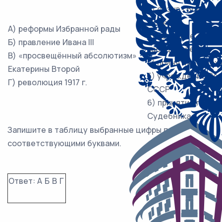
2) созыв I Всеросс
Советов
А) реформы Избранной рады
3) создание суда 
Б) правление Ивана III
заседателей
В) «просвещённый абсолютизм»
4) принятие «Улож
Екатерины Второй
5) учреждение Ве
Г) революция 1917 г.
СССР
6) принятие перво
Судебника
Запишите в таблицу выбранные цифры под
соответствующими буквами.
Ответ:
А
Б
В
Г