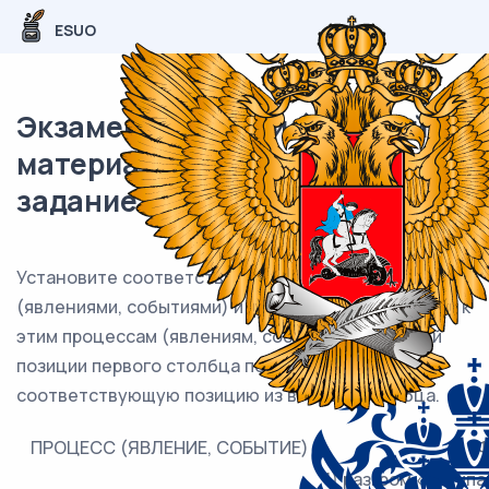
ESUO
Экзаменационный (типовой)
материал ЕГЭ / История / 03
задание (24) / 58
Установите соответствие между процессами
(явлениями, событиями) и фактами, относящимися к
этим процессам (явлениям, событиям): к каждой
позиции первого столбца подберите
соответствующую позицию из второго столбца.
ПРОЦЕСС (ЯВЛЕНИЕ, СОБЫТИЕ)
Ф
1) разгром «антип