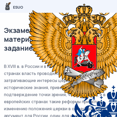
ESUO
Экзаменационный (типовой)
материал ЕГЭ / История / 21
задание (24) / 54
В XVIII в. в России и в некоторых европейских
странах власть проводила реформы,
затрагивающие интересы церкви. Используя
исторические знания, приведите аргументы в
подтверждение точки зрения, что и в России, и в
европейских странах такие реформы привели к
изменению положения церкви в обществе: один
аргумент для России, один для европейских стран.