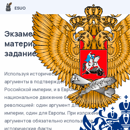
ESUO
Экзаменационный (типовой)
материал ЕГЭ / История / 21
задание (24) / 55
Используя исторические знания, приведите
аргументы в подтверждение точки зрения, что и в
Российской империи, и в Европе в XIX в.
национальное движение было тесно сопряжено с
революцией: один аргумент для Российской
империи, один для Европы. При изложении
аргументов обязательно используйте
исторические факты.