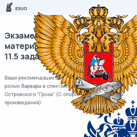
ESUO
Экзаменационный (типовой)
материал ЕГЭ / Литература /
11.5 задание / 42
Ваши рекомендации актрисе, работающей над
ролью Варвары в спектакле по пьесе А.Н.
Островского "Гроза" (С опорой на анализ текста
произведения)