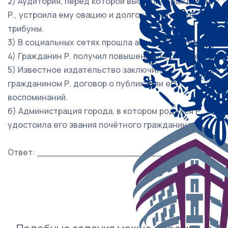
2) Аудитория, перед которой выступил гражданин
Р., устроила ему овацию и долго не отпускала с
трибуны.
3) В социальных сетях прошла акция «Будь, как Р.».
4) Гражданин Р. получил повышение по службе.
5) Известное издательство заключило с
гражданином Р. договор о публикации его
воспоминаний.
6) Администрация города, в котором родился Р.,
удостоила его звания почётного гражданина.
Ответ: ___________________________.