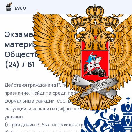
ESUO
Экзаменационный (типовой)
материал ЕГЭ /
Обществознание / 04 задание
(24) / 61
Действия гражданина Р. получили общественное
признание. Найдите среди перечисленного
формальные санкции, соответствующие данной
ситуации, и запишите цифры, под которыми они
указаны.
1) Гражданин Р. был награждён грамотой.