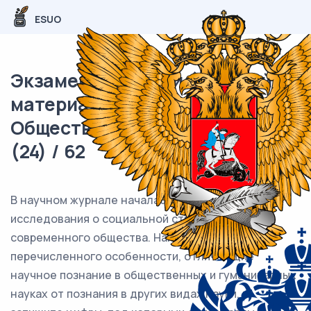
ESUO
Экзаменационный (типовой)
материал ЕГЭ /
Обществознание / 04 задание
(24) / 62
В научном журнале началась публикация
исследования о социальной структуре
современного общества. Найдите среди
перечисленного особенности, отличающие
научное познание в общественных и гуманитарных
науках от познания в других видах науки, и