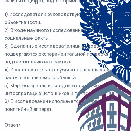
запишите цифры, под которыми они указаны.
1) Исследователи руководствуются принципом
объективности.
2) В ходе научного исследования рассматриваются
социальные факты.
3) Сделанные исследователями выводы
подвергаются экспериментальной проверке и
подтверждению на практике.
4) Исследователь как субъект познания является
частью познаваемого объекта.
5) Мировоззрение исследователя влияет на
интерпретацию источников и фактов.
6) В исследовании используется научный
понятийный аппарат.
Ответ: ___________________________.