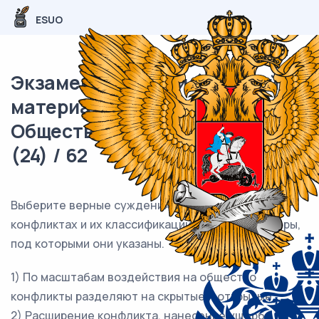
ESUO
Экзаменационный (типовой)
материал ЕГЭ /
Обществознание / 08 задание
(24) / 62
Выберите верные суждения о социальных
конфликтах и их классификации и запишите цифры,
под которыми они указаны.
1) По масштабам воздействия на общество
конфликты разделяют на скрытые и открытые.
2) Расширение конфликта, нанесение ущерба и