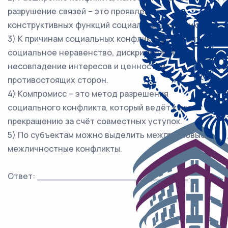
разрушение связей – это проявление
конструктивных функций социальных конфликтов.
3) К причинам социальных конфликтов относят
социальное неравенство, дискриминацию,
несовпадение интересов и ценностей
противостоящих сторон.
4) Компромисс – это метод разрешения
социального конфликта, который ведёт к его
прекращению за счёт совместных уступок.
5) По субъектам можно выделить межгрупповые и
межличностные конфликты.
Ответ: ___________________________.