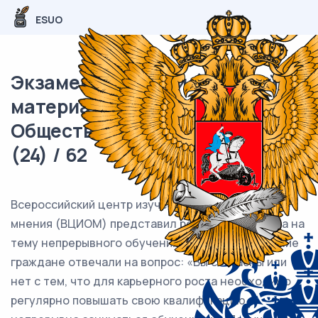
ESUO
Экзаменационный (типовой)
материал ЕГЭ /
Обществознание / 09 задание
(24) / 62
Всероссийский центр изучения общественного
мнения (ВЦИОМ) представил результаты опроса на
тему непрерывного обучения. Совершеннолетние
граждане отвечали на вопрос: «Вы согласны или
нет с тем, что для карьерного роста необходимо
регулярно повышать свою квалификацию,