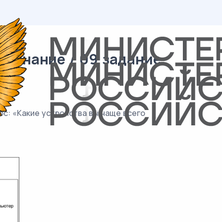
вознание / 09 задание
с: «Какие устройства вы чаще всего