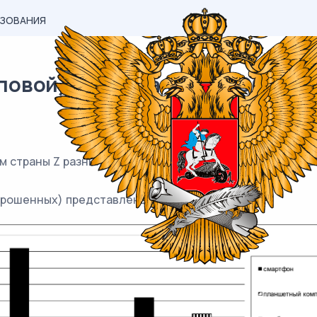
АЗОВАНИЯ
овой) материал ЕГЭ / Общест
 страны Z разных возрастных категорий задавали вопро
прошенных) представлены в виде диаграммы.