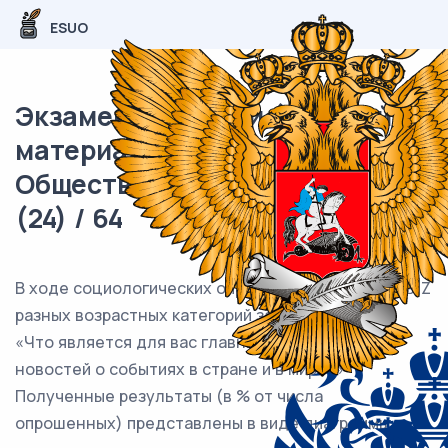
ESUO
Экзаменационный (типовой)
материал ЕГЭ /
Обществознание / 09 задание
(24) / 64
В ходе социологических опросов жителям страны Z
разных возрастных категорий задавали вопрос:
«Что является для вас главным источником
новостей о событиях в стране и в мире?»
Полученные результаты (в % от числа
опрошенных) представлены в виде диаграммы.