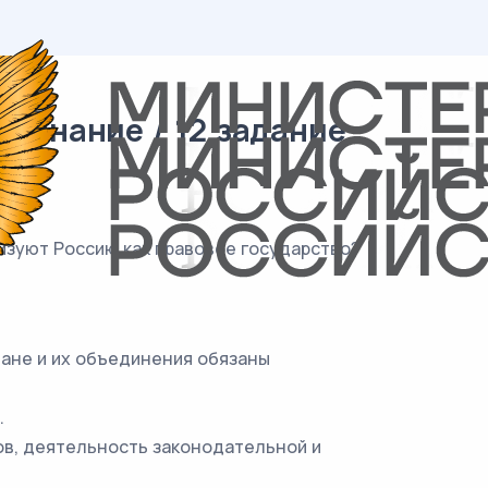
ознание / 12 задание
изуют Россию как правовое государство?
дане и их объединения обязаны
.
ов, деятельность законодательной и