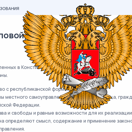
АЗОВАНИЯ
овой) материал ЕГЭ / Обществ
пленных в Конституции Российской Федерации, характер
аны.
во с республиканской формой правления.
аны местного самоуправления, должностные лица, граж
йской Федерации.
ва и свободы и равные возможности для их реализации
ина определяют смысл, содержание и применение закон
правления.