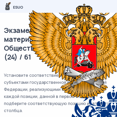
ESUO
Экзаменационный (типовой)
материал ЕГЭ /
Обществознание / 13 задание
(24) / 61
Установите соответствие между полномочиями и
субъектами государственной власти Российской
Федерации, реализующими эти полномочия: к
каждой позиции, данной в первом столбце,
подберите соответствующую позицию из второго
столбца.