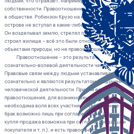
людьми, что отражает, например, право
собственности. Правоотношение возможно только
в обществе. Робинзон Крузо на необитаемом
острове не вступал в какие-либо правоотношения.
Он возделывал землю, стрелял птиц, разводил коз,
строил жилище – всё это были отношения с
объектами природы, но не правоотношения.
Правоотношение – это результат
сознательно-волевой деятельности человека.
Правовые связи между людьми устанавливаются
сознательно и являются результатом продуманной
человеческой деятельности. Причём есть
правоотношения, для возникновения которых
необходима воля всех участников (вступление в
брак возможно лишь при согласии обеих сторон,
купля-продажа возможна при согласии продавца и
покупателя и т. п.), и есть правоотношения, для