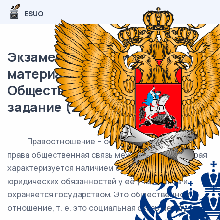
ESUO
Экзаменационный (типовой)
материал ЕГЭ /
Обществознание / 17-20
задание (24) / 66
Правоотношение – основанная на нормах
права общественная связь между лицами, которая
характеризуется наличием субъективных прав и
юридических обязанностей у её участников и
охраняется государством. Это общественное
отношение, т. е. это социальная связь между