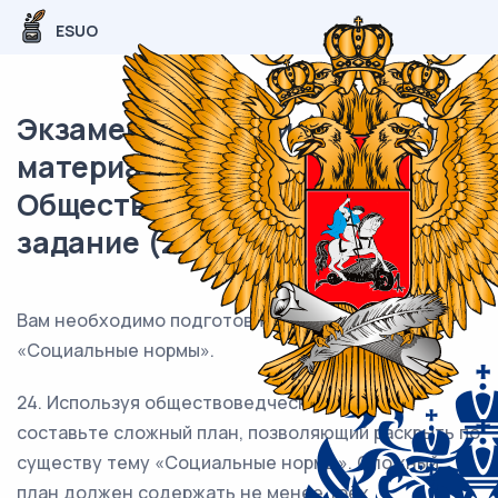
ESUO
Экзаменационный (типовой)
материал ЕГЭ /
Обществознание / 24-25
задание (24) / 63
Вам необходимо подготовить доклад по теме
«Социальные нормы».
24. Используя обществоведческие знания,
составьте сложный план, позволяющий раскрыть по
существу тему «Социальные нормы». Сложный
план должен содержать не менее трёх