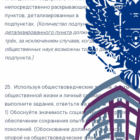
непосредственно раскрывающих тему по существу
пунктов, детализированных в
подпунктах.
(Количество подпунктов
каждого
детализированного пункта
должно быть не менее
трёх, за исключением случаев, когда с точки зрения
общественных наук возможны только два
подпункта.)
25. Используя обществоведческие знания, факты
общественной жизни и личный социальный опыт,
выполните задания, ответьте на вопрос.
1) Обоснуйте значимость социального контроля в
обеспечении сохранения опыта предшествующих
поколений. (Обоснование должно быть дано с
опорой на обществоведческие знания в нескольких