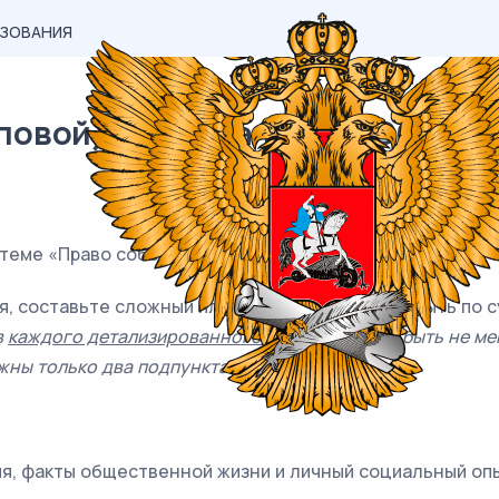
АЗОВАНИЯ
овой) материал ЕГЭ / Обществ
теме «Право собственности».
я, составьте сложный план, позволяющий раскрыть по 
в
каждого детализированного пункта
должно быть не мен
жны только два подпункта.)
я, факты общественной жизни и личный социальный опы