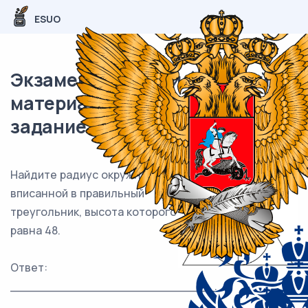
ESUO
Экзаменационный (типовой)
материал ЕГЭ / профиль / 01
задание (24) / 132
Найдите радиус окружности,
вписанной в правильный
треугольник, высота которого
равна 48.
Ответ:
___________________________.