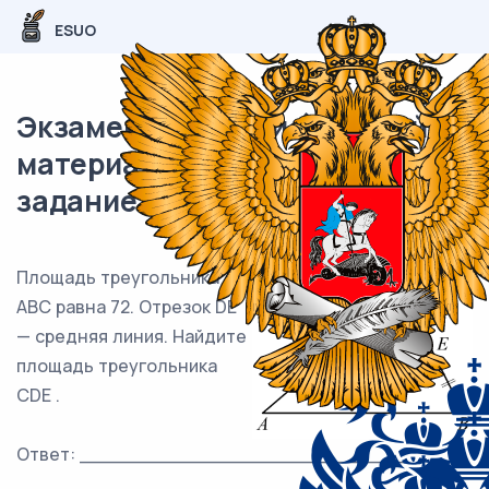
ESUO
Экзаменационный (типовой)
материал ЕГЭ / профиль / 01
задание (24) / 135
Площадь треугольника
ABC равна 72. Отрезок DE
— средняя линия. Найдите
площадь треугольника
CDE .
Ответ: ___________________________.