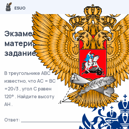
ESUO
Экзаменационный (типовой)
материал ЕГЭ / профиль / 01
задание (24) / 138
В треугольнике ABC
известно, что AC = BC
=20√3 , угол C равен
120° . Найдите высоту
AH .
Ответ: ___________________________.