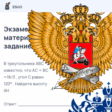
ESUO
Экзаменационный (типовой)
материал ЕГЭ / профиль / 01
задание (24) / 137
В треугольнике ABC
известно, что AC = BC
=18√3 , угол C равен
120° . Найдите высоту
AH .
Ответ: ___________________________.