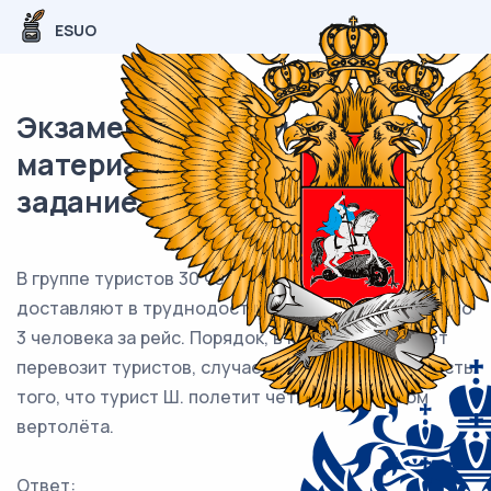
ESUO
Экзаменационный (типовой)
материал ЕГЭ / профиль / 04
задание (24) / 73
В группе туристов 30 человек. Их вертолётом
доставляют в труднодоступный район, перевозя по
3 человека за рейс. Порядок, в котором вертолёт
перевозит туристов, случаен. Найдите вероятность
того, что турист Ш. полетит четвёртым рейсом
вертолёта.
Ответ: ___________________________.