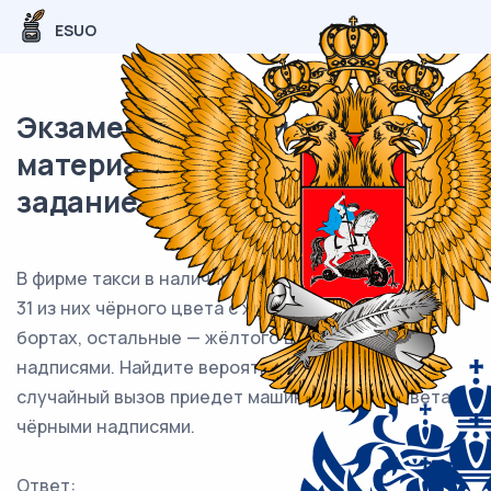
ESUO
Экзаменационный (типовой)
материал ЕГЭ / профиль / 04
задание (24) / 75
В фирме такси в наличии 50 легковых автомобилей:
31 из них чёрного цвета с жёлтыми надписями на
бортах, остальные — жёлтого цвета с чёрными
надписями. Найдите вероятность того, что на
случайный вызов приедет машина жёлтого цвета с
чёрными надписями.
Ответ: ___________________________.