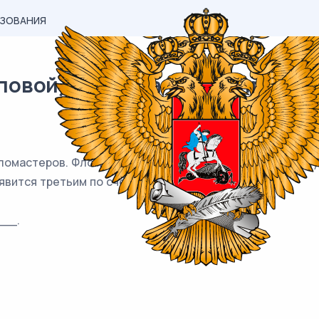
АЗОВАНИЯ
вой) материал ЕГЭ / профиль 
фломастеров. Фломастеры вытаскивают по очереди в сл
явится третьим по счёту?
__.