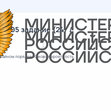
/ 05 задание (24) /
учайном порядке. Какова вероятность