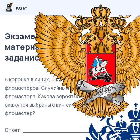
ESUO
Экзаменационный (типовой)
материал ЕГЭ / профиль / 05
задание (24) / 64
В коробке 8 синих, 6 красных и 11 зелёных
фломастеров. Случайным образом выбирают два
фломастера. Какова вероятность того, что
окажутся выбраны один синий и один красный
фломастер?
Ответ: ___________________________.