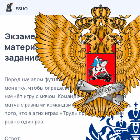
ESUO
Экзаменационный (типовой)
материал ЕГЭ / профиль / 04
задание / 47
Перед началом футбольного матча судья бросает
монетку, чтобы определить, какая из команд
начнёт игру с мячом. Команда «Труд» играет три
матча с разными командами. Найдите вероятность
того, что в этих играх «Труд» проиграет жребий
ровно один раз.
Ответ: ___________________________.