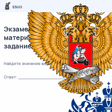
ESUO
Экзаменационный (типовой)
материал ЕГЭ / профиль / 06
задание / 47
Найдите значение выражения log
2 − log
11.
5,5
5,5
Ответ: ___________________________.