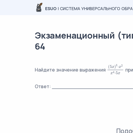
ESUO
| СИСТЕМА УНИВЕРСАЛЬНОГО ОБР
Экзаменационный (типо
64
3
2
(
5
)
⋅
x
x
Найдите значение выражения
при
(
5
x
)
3
⋅
x
2
x
4
⋅
4
⋅
5
x
x
Ответ: ________________________
Подо