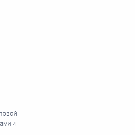
повой
ами и