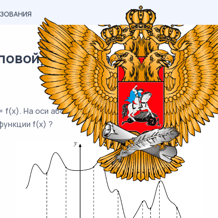
АЗОВАНИЯ
овой) материал ЕГЭ / профиль 
 f(x). На оси абсцисс отмечено девять точек: x
, x
, x
, 
1
2
3
ункции f(x) ?