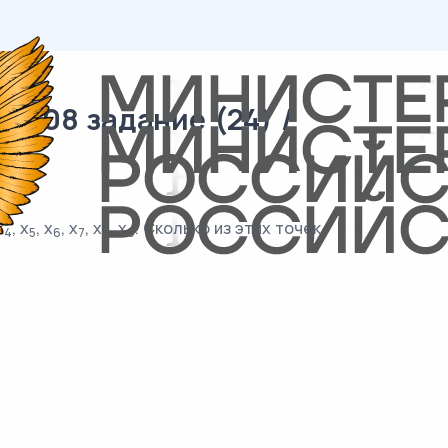
/ 08 задание (24) /
x
, x
, x
, x
, x
, x
. Сколько из этих точек
4
5
6
7
8
9