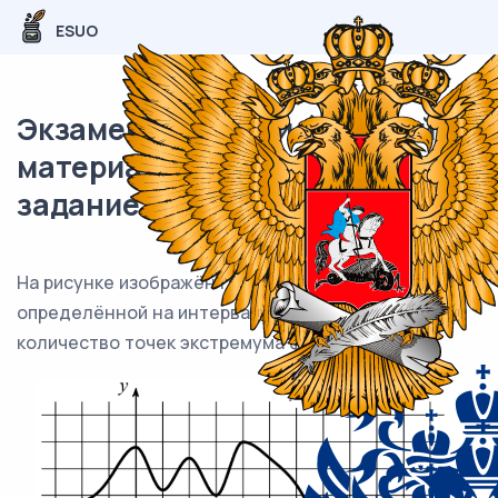
ESUO
Экзаменационный (типовой)
материал ЕГЭ / профиль / 08
задание (24) / 68
На рисунке изображён график функции y = f(x),
определённой на интервале ( −2;10). Найдите
количество точек экстремума функции f x( ).