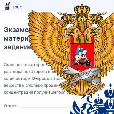
ESUO
Экзаменационный (типовой)
материал ЕГЭ / профиль / 10
задание (24) / 75
Смешали некоторое количество 18-процентного
раствора некоторого вещества с таким же
количеством 12-процентного раствора этого
вещества. Сколько процентов составляет
концентрация получившегося раствора?
Ответ: ___________________________.