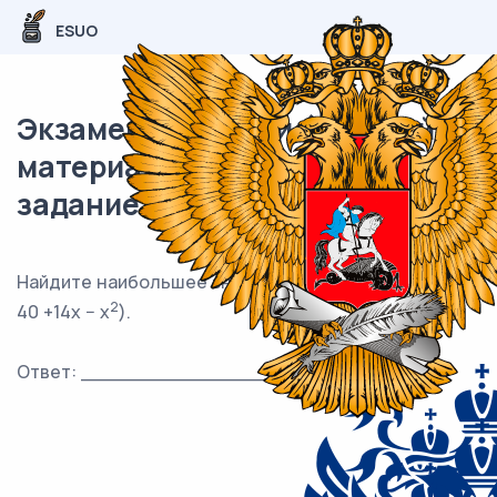
ESUO
Экзаменационный (типовой)
материал ЕГЭ / профиль / 12
задание (24) / 72
Найдите наибольшее значение функции y = log
(−
3
2
40 +14x − x
).
Ответ: ___________________________.