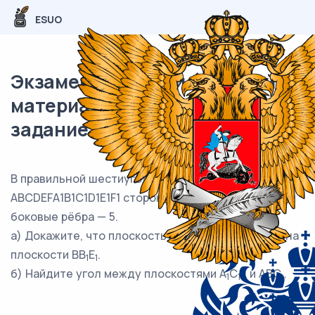
ESUO
Экзаменационный (типовой)
материал ЕГЭ / профиль / 14
задание (24) / 67
В правильной шестиугольной призме
ABCDEFA1B1C1D1E1F1 стороны основания равны 4, а
боковые рёбра — 5.
а) Докажите, что плоскость A
C
E перпендикулярна
1
1
плоскости BB
E
.
1
1
б) Найдите угол между плоскостями A
C
E и ABC .
1
1