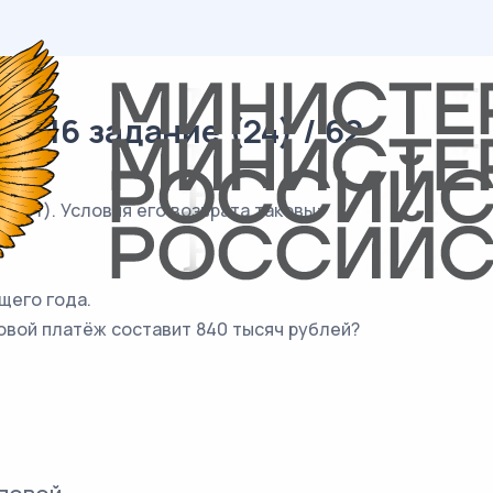
/ 16 задание (24) / 62
 лет). Условия его возврата таковы:
щего года.
овой платёж составит 840 тысяч рублей?