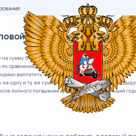
АЗОВАНИЯ
вой) материал ЕГЭ / профиль 
 на сумму 6 млн рублей на некоторый срок (целое число
% по сравнению с концом предыдущего года;
ходимо выплатить часть долга;
 на одну и ту же сумму меньше долга на июль предыду
осле полного погашения кредита, если наименьший год